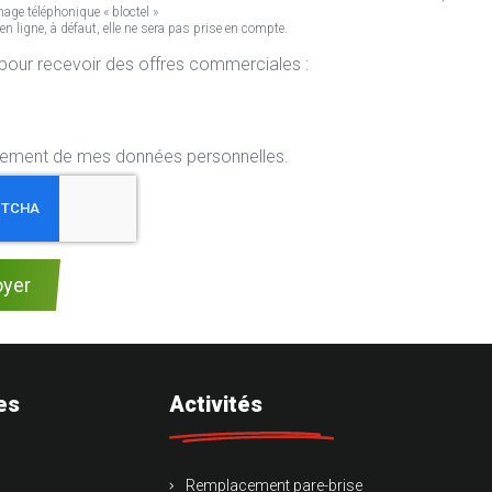
age téléphonique « bloctel »
ligne, à défaut, elle ne sera pas prise en compte.
r mon centre Rapid Pare-Brise pour recevoir des offres commerciales :
aitement de mes données personnelles.
oyer
es
Activités
Remplacement pare-brise