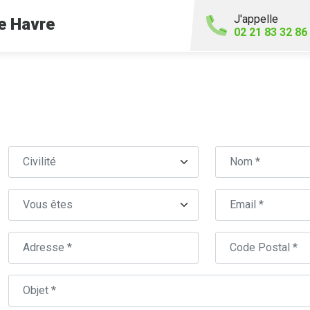
J'appelle
e Havre
02 21 83 32 86
Civilité
Nom
Centre auto concerné (ville ou CP)
Type
Email
Adresse
Code
Postal
Objet