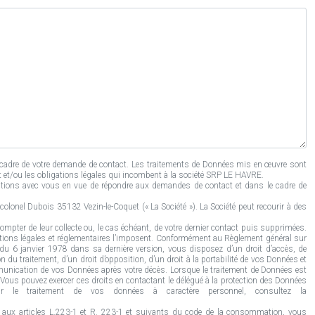
cadre de votre demande de contact. Les traitements de Données mis en œuvre sont
at et/ou les obligations légales qui incombent à la société SRP LE HAVRE.
tions avec vous en vue de répondre aux demandes de contact et dans le cadre de
olonel Dubois 35132 Vezin-le-Coquet (« La Société »). La Société peut recourir à des
mpter de leur collecte ou, le cas échéant, de votre dernier contact puis supprimées.
tions légales et réglementaires l’imposent. Conformément au Règlement général sur
» du 6 janvier 1978 dans sa dernière version, vous disposez d’un droit d’accès, de
n du traitement, d’un droit d’opposition, d’un droit à la portabilité de vos Données et
communication de vos Données après votre décès. Lorsque le traitement de Données est
ous pouvez exercer ces droits en contactant le délégué à la protection des Données
 le traitement de vos données à caractère personnel, consultez la
 aux articles L.223-1 et R. 223-1 et suivants du code de la consommation, vous