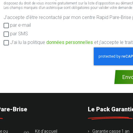
disposez du droit de vous inscrire gratuitement sur la liste d'opposition au démarch
Les champs marqués d’un astérisque sont obligatoires pour valider votre demande en 
J’accepte d’être recontacté pa
Consentement
par e-mail
RGPD
par SMS
J’ai lu la politique
données personnelles
et j’accepte le tr
Env
Pare-Brise
Le Pack Garanti
te ou
Kit d'accueil
Garantie casse 1 an