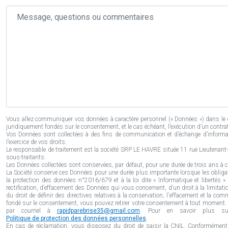
Message,
questions
ou
commentaires
Vous allez communiquer vos données à caractère personnel (« Données ») dans le 
juridiquement fondés sur le consentement, et le cas échéant, l’exécution d’un contr
Vos Données sont collectées à des fins de communication et d’échange d’informa
l’exercice de vos droits.
Le responsable de traitement est la société SRP LE HAVRE située 11 rue Lieutenant-c
sous-traitants.
Les Données collectées sont conservées, par défaut, pour une durée de trois ans à co
La Société conserve ces Données pour une durée plus importante lorsque les obliga
la protection des données n°2016/679 et à la loi dite « Informatique et libertés 
rectification, d’effacement des Données qui vous concernent, d’un droit à la limitatio
du droit de définir des directives relatives à la conservation, l'effacement et la 
fondé sur le consentement, vous pouvez retirer votre consentement à tout moment. V
par courriel à
rapidparebrise35@gmail.com
. Pour en savoir plus sur
Politique de protection des données personnelles
.
En cas de réclamation, vous disposez du droit de saisir la CNIL. Conformément